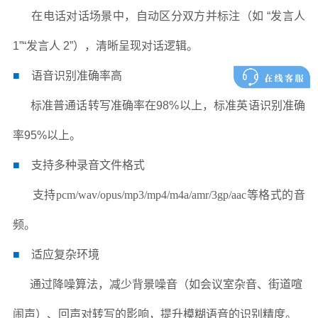
在电话对话场景中，自动区分双方并标注（如 “发言人
1”“发言人 2”），清晰呈现对话逻辑。
■
语音识别准确率高
标准普通话转写准确率在98%以上，标准英语识别准确
率95%以上。
■
支持多种录音文件格式
支持pcm/wav/opus/mp3/mp4/m4a/amr/3gp/aac等格式的音
频。
■
适应复杂环境
通过降噪算法，减少背景噪音（如会议室杂音、街道喧
闹声）、回声对转写的影响，提升模糊语音的识别精度。