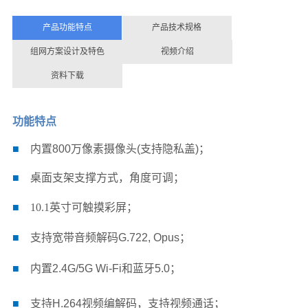
产品功能特点
产品技术规格
组网方案设计及特色
视频介绍
资料下载
功能特点
■
内置800万像素摄像头(支持隐私盖)
；
■
桌面
支架支撑方式，角度可调；
■
10.1英寸
可触摸
彩屏；
■
支持宽带音频解码G.722, Opus；
■
内置2.4G/5G Wi-Fi和蓝牙5.0；
■
支持H.264视频编解码，支持视频通话；