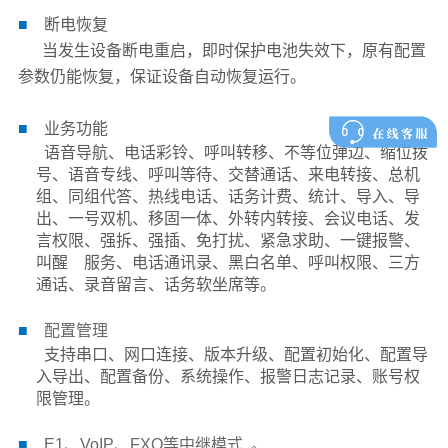
■
断电恢复
当发生设备断电重启，即时保护电池失效下，原有配置
参数仍能恢复，保证设备
自动恢复运行。
■
业务功能
语音导航、电话彩铃、呼叫转移、不等位弹边、缩位拨
号、语音专
线、呼叫等待、
交替通话、来电转接、总机
组、同组代答、热线电话、话务计费、统计、导入、
导
出、一号双机、移固一体、外转内转接、会议电话、发
言权限、强拆、强插、
免打扰、紧急求助、一键报警、
叫醒 服务、电话通讯录、黑白名单、呼叫权限、
三方
通话、录音留言、话务软坐席等。
■
配置管理
支持串口、网口连接、版本升级、配置初始化、配置导
入导出、配
置备份、系统
操作、报警日志记录、账号权
限管理。
■
E1、VoIP、FXO等中继模式 。