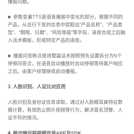
播报问题。
■
参数变量TTS是语音播报中变化的部分，根据不同的
产品，从总行下发的信息中提取出“产品名称”、“产品类
型”、“期限、日期”、“风险等级”等字段，语音合成之后融
入话术模板，形成特定产品的语音。
■
播报问答断点是将整篇话术按照预先设置拆分为N个
停顿问答点，在语音自动播放时自动停顿等待客户响应
之后，由客户经理继续启动播报。
3.
人脸识别、人证比对应用
人脸识别及身份证信息读取，通过对人脸眼耳鼻特征数
据计算，有效防止照片视频等行为，解决冒名顶替、人
证不符的情况。
4.
移动端远程视频双录APP及SDK